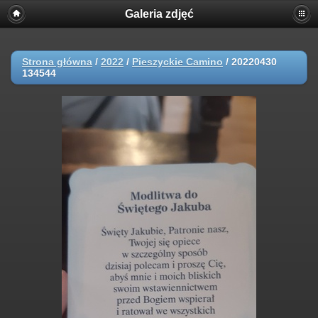
Galeria zdjęć
Strona główna
/
2022
/
Pieszyckie Camino
/
20220430
134544