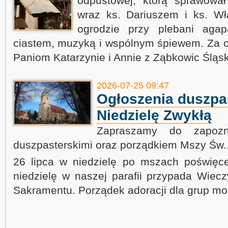
odpustowej, którą sprawowa
wraz ks. Dariuszem i ks. W
ogrodzie przy plebani aga
ciastem, muzyką i wspólnym śpiewem. Za 
Paniom Katarzynie i Annie z Ząbkowic Śląsk
2026-07-25 09:47
Ogłoszenia duszpas
Niedzielę Zwykłą
Zapraszamy do zapozn
duszpasterskimi oraz porządkiem Mszy Św.
26 lipca w niedzielę po mszach poświęce
niedzielę w naszej parafii przypada Wiec
Sakramentu. Porządek adoracji dla grup m