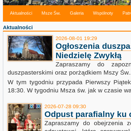
Aktualności
Msze Św.
Galeria
Wspólnoty
Patr
Aktualności
2026-08-01 19:29
Ogłoszenia duszpas
Niedzielę Zwykłą
Zapraszamy do zapozn
duszpasterskimi oraz porżądkiem Mszy Św.
W tym tygodniu przypada Pierwszy Piątek
18:30. W tygodniu Msza św. jak w czasie wa
2026-07-28 09:30
Odpust parafialny ku 
Zapraszamy do obejrzenia z